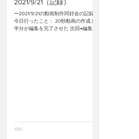
2021/9/21（記録）
ー2021/9/21の動画制作同好会の記録ー
今日行ったこと： 20秒動画の作成 約
半分が編集を完了させた 次回→編集の
続き 動画制作同好会とは？： 未来
mikuが学校で立ち上げた同好会。
2018/4/24から続いている。現在部員15
名（2021年）