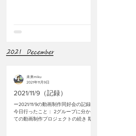
2021 December
未来miku
2021年11月9日
2021/11/9（記録）
ー2021/11/9の動画制作同好会の記録ー
今日行ったこと： 2グループに分かれ
ての動画制作プロジェクトの続き 期限
を12月15日までに延長することにし
た。 最終的にみんなで動画を確認する