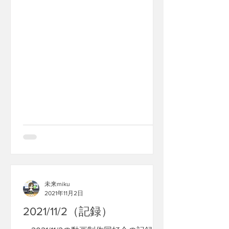
日は18日（金）の昼休みの間にする。
Group 1...
未来miku
2021年11月2日
2021/11/2（記録）