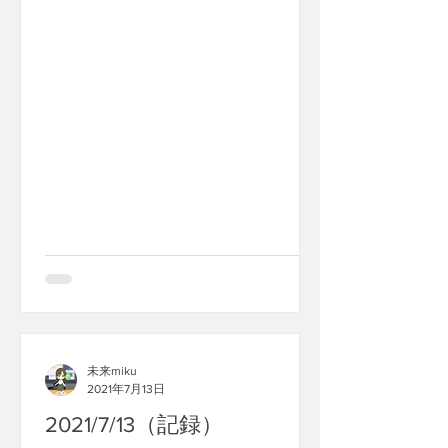
creative awardに関しての撮影・企画に
ついて、以下の日程で進めていきたい
と思います。...
未来miku
2021年7月13日
2021/7/13（記録）