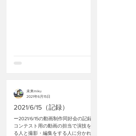
全員に送信済み。...
未来miku
2021年6月15日
2021/6/15（記録）
ー2021/6/15の動画制作同好会の記録ー
コンテスト用の動画の担当で演技をす
る人と撮影・編集をする人に分かれ