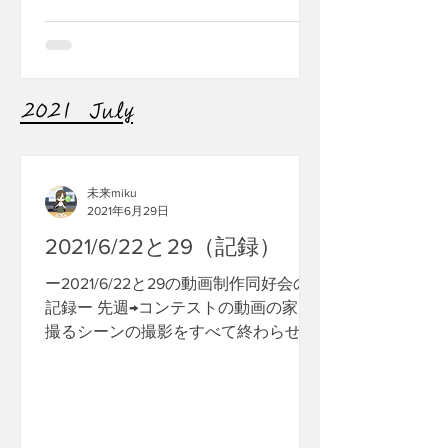
2021 July
未来miku
2021年6月29日
2021/6/22と29（記録）
ー2021/6/22と29の動画制作同好会の
記録ー 先週→コンテストの動画の家で
撮るシーンの撮影をすべて終わらせ
た。 今週→室内の撮影をすべて終わら
せた 残っているシーン→ストーカーが
家に来るシーン・外のシーン（２シー
ン） 先週・本日の撮影で撮った動画は