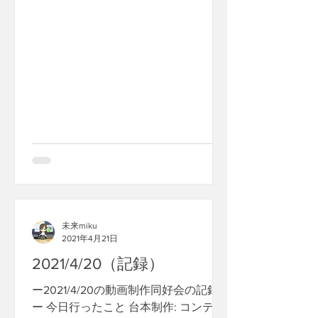
を考える。...
未来miku
2021年4月21日
2021/4/20（記録）
ー2021/4/20の動画制作同好会の記録
ー 今日行ったこと 台本制作: コンテス