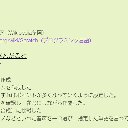
ch」　
Wikipedia参照）
edia.org/wiki/Scratch_(プログラミング言語)
学んだこと
:
の作成
ームを作成した
クすればポイントが多くなっていくように設定した。
ルを確認し、参考にしながら作成した。
声合成）に挑戦した
ラノなどといった音声を一つ選び、指定した単語を言っ