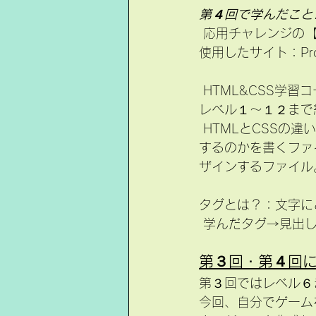
第４回で学んだこと
 応用チャレンジの【
使用したサイト：Pro
 HTML&CSS学習
レベル１～１２まで
 HTMLとCSSの違い：HTMLはページに見出しや段落を作り、リンクを貼るか、画像を挿入
するのかを書くファ
ザインするファイル
タグとは？：文字に
 学んだタグ→見出
第３回・第４回
第３回ではレベル６
今回、自分でゲーム