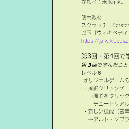
参加者：未来miku
使用教材:
スクラッチ「Scrat
以下『ウィキペディア（
https://ja.wikip
第3回・第4回で
第３回で学んだこと
レベル６
 オリジナルゲーム
 ・風船クリックゲ
 　→風船をクリッ
 　　チュートリア
 ・新しい機能（音
 　→アルト・ソプ