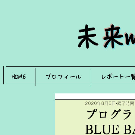
​
未
HOME
プロフィール
レポート一
2020年8月6日
読了時間:
プログラミ
BLUE B