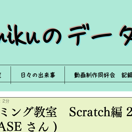
来mikuのデ
覧
日々の出来事
動画制作同好会 記
 2分
ング教室 Scratch編 2
ASE さん )