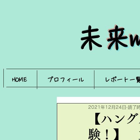
​
未
HOME
プロフィール
レポート一
2021年12月24日
読了時
【ハング
験！】 主