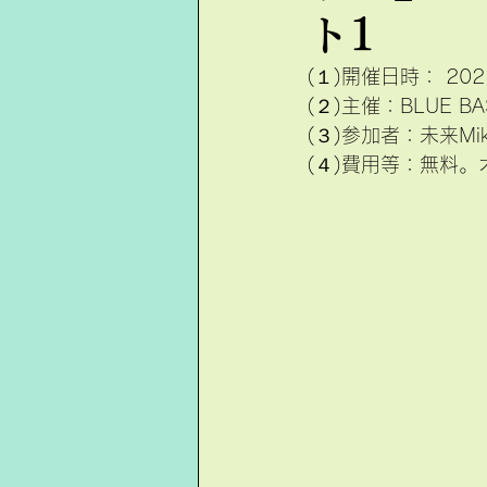
ト1
(１)開催日時： 202
(２)主催：BLUE B
(３)参加者：未来Mi
(４)費用等：無料。