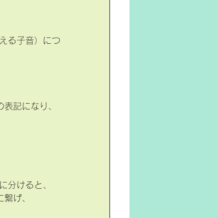
える子音）につ
の表記になり、
に分けると、
oに繋げ、