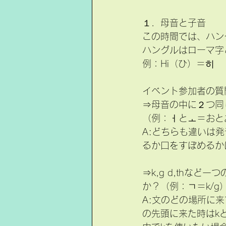
１．母音と子音
この時間では、ハン
ハングルはローマ字
例：Hi（ひ）＝히
イベント参加者の質
⇒母音の中に２つ同
（例：ㅓとㅗ＝おと
A:どちらも違いは
るか口をすぼめるか
⇒k,g d,thな
か？（例：ㄱ＝k/g
A:文のどの場所に
の先頭に来た時はk