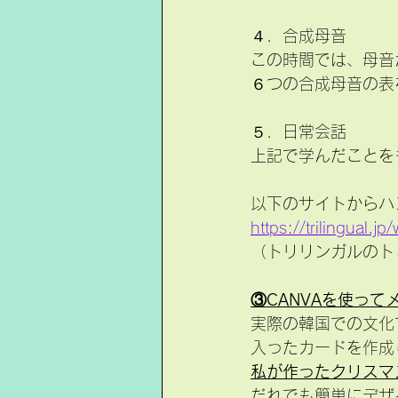
４．合成母音
この時間では、母音
６つの合成母音の表
５．日常会話
上記で学んだことを
以下のサイトからハ
https://trilingual.
（トリリンガルのト
③CANVAを使って
実際の韓国での文化
入ったカードを作成
私が作ったクリスマ
だれでも簡単にデザイ