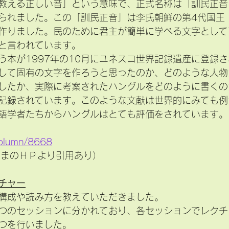
教える正しい音」という意味で、正式名称は「訓民正音
られました。この「訓民正音」は李氏朝鮮の第4代国王
作りました。民のために君主が簡単に学べる文字として
と言われています。
う本が1997年の10月にユネスコ世界記録遺産に登録
して固有の文字を作ろうと思ったのか、どのような人物
したか、実際に考案されたハングルをどのように書くの
記録されています。このような文献は世界的にみても例
語学者たちからハングルはとても評価をされています。
/column/8668
韓国語さまのＨＰより引用あり）
チャー
構成や読み方を教えていただきました。
つのセッションに分かれており、各セッションでレクチ
つを行いました。