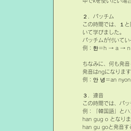
中でkを使いたい場
２．パッチム
この時間では、１と
いて学びました。
パッチムが付いてい
例：한＝h → a → n
ちなみに、何も発音
発音はngになりま
例：안 녕＝an nyon(
３．連音
この時間では、パッ
例：「韓国語」とハ
han gug o と
han gu goと発