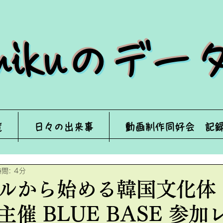
来mikuのデ
覧
日々の出来事
動画制作同好会 記
間: 4分
ルから始める韓国文化体
催 BLUE BASE 参加