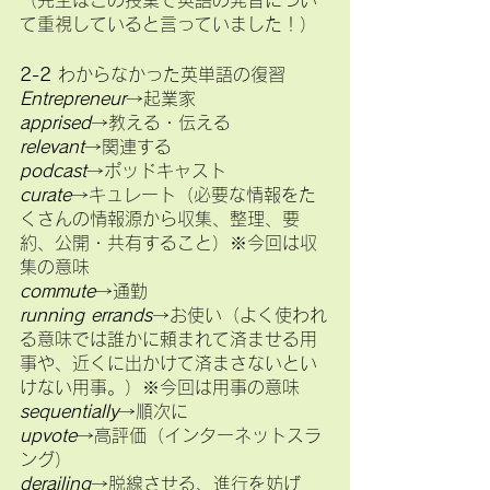
（先生はこの授業で英語の発音につい
て重視していると言っていました！）
2-2 
わからなかった英単語の復習
Entrepreneur
→起業家
apprised
→教える・伝える
relevant
→関連する
podcast
→ポッドキャスト
curate
→キュレート（必要な情報をた
くさんの情報源から収集、整理、要
約、公開・共有すること）※今回は収
集の意味
commute
→通勤
running errands
→お使い（よく使われ
る意味では誰かに頼まれて済ませる用
事や、近くに出かけて済まさないとい
けない用事。）※今回は用事の意味
sequentially
→順次に
upvote
→高評価（インターネットスラ
ング）
derailing
→脱線させる、進行を妨げ