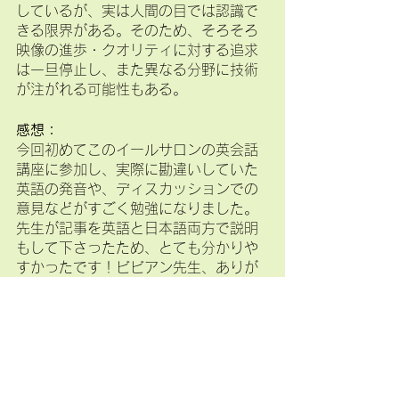
しているが、実は人間の目では認識で
きる限界がある。そのため、そろそろ
映像の進歩・クオリティに対する追求
は一旦停止し、また異なる分野に技術
が注がれる可能性もある。
感想：
今回初めてこのイールサロンの英会話
講座に参加し、実際に勘違いしていた
英語の発音や、ディスカッションでの
意見などがすごく勉強になりました。
先生が記事を英語と日本語両方で説明
もして下さったため、とても分かりや
すかったです！ビビアン先生、ありが
とうございました！
なお、大村さんのアドバイスにおける
画面解像度（4Ｋや8Ｋ）について、記
事を別途noteにアップしてみました。
リンクは以下になります。