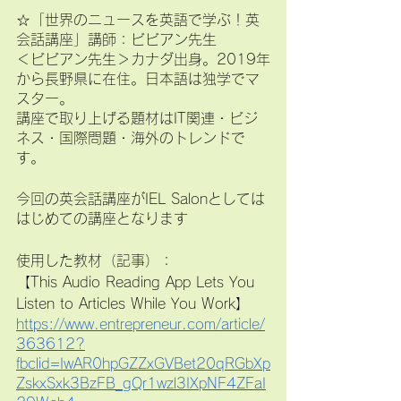
☆「世界のニュースを英語で学ぶ！英
会話講座」講師：ビビアン先生
＜ビビアン先生＞カナダ出身。2019年
から長野県に在住。日本語は独学でマ
スター。
講座で取り上げる題材はIT関連・ビジ
ネス・国際問題・海外のトレンドで
す。
今回の英会話講座がIEL Salonとしては
はじめての講座となります
使用した教材（記事）：
【This Audio Reading App Lets You 
Listen to Articles While You Work】
https://www.entrepreneur.com/article/
363612?
fbclid=IwAR0hpGZZxGVBet20qRGbXp
ZskxSxk3BzFB_gQr1wzl3IXpNF4ZFaI