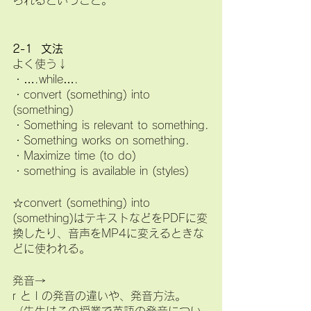
られるということ。
2-1  文法
よく使う↓
・….while….
・convert (something) into 
(something)
・Something is relevant to something.
・Something works on something.
・Maximize time (to do)
・something is available in (styles)
☆convert (something) into 
(something)はテキストなどをPDFに変
換したり、音声をMP4に変えるときな
どに使われる。
発音→
r と l の発音の違いや、発音方法。