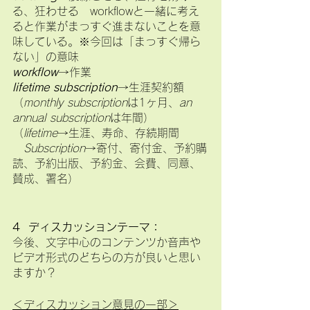
る、狂わせる　workflowと一緒に考え
ると作業がまっすぐ進まないことを意
味している。※今回は「まっすぐ帰ら
ない」の意味
workflow
→作業
lifetime subscription
→生涯契約額
（
monthly subscription
は1ヶ月、
an 
annual subscription
は年間）
（
lifetime
→生涯、寿命、存続期間
Subscription
→寄付、寄付金、予約購
読、予約出版、予約金、会費、同意、
賛成、署名）
4  ディスカッションテーマ：
今後、文字中心のコンテンツか音声や
ビデオ形式のどちらの方が良いと思い
ますか？
＜ディスカッション意見の一部＞