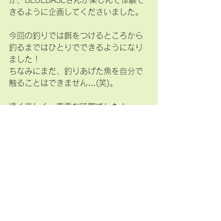
きるように企画してくださいました。
今回の釣りでは餌をつけるところから
釣るまではひとりでできるようになり
ました！
ちなみにまだ、釣りあげた魚を自分で
触ることはできません…(笑)。
凄く楽しく、貴重な時間でした！
BLUE BASEのみなさん、本当にありが
とうございました。
※BLUE BASE さんについて※
https://blue-base.themedia.jp/
BLUE BASEさんは中高生の個性と才能
を伸ばす学びの基地というコンセプト
で活動されているNPOになります。