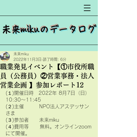
​
未来mikuのデータログ
未来miku
2022年11月3日
読了時間: 6分
職業発見イベント【①市役所職
員（公務員）②営業事務・法人
営業企画 】参加レポート12
(１)開催日時　2022年 8月7日（日）
10:30〜11:45　
(２)主催  　　 NPO法人アスデッサン
さま
(３)参加者  　 未来miku
(４)費用等      無料。オンラインzoom
にて開催。