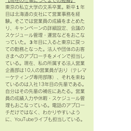
【現在の仕事につくまでの経緯】
東京の私立大学の文系卒業。新卒１年
目は北海道の支社にて営業事務を経
験。そこでは営業員の成績をまとめた
り、キャンペーンの詳細設定、会議の
スケジュール管理・運営などをおこな
っていた。３年目に入ると東京に戻っ
ての勤務となった。法人や団体のお客
さまへのアプローチをメインで担当し
ている。現在、私の所属する法人営業
企画部は10人の営業員がおり（テレマ
ーケティング専用部隊）、それを束ね
ているのは入社13年目の先輩である。
自分はその先輩の補佐にあたる。営業
員の成績入力や休暇・スケジュール管
理もおこなっている。電話のアプロー
チだけではなく、わかりやすいよう
に、YouTubeライブも担当している。