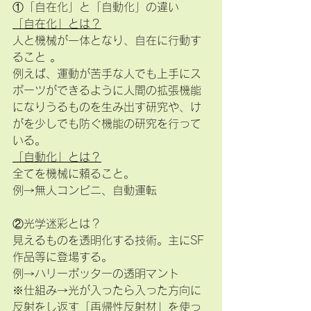
①「自在化」と「自動化」の違い
「自在化」とは？
人と機械が一体となり、自在に行動す
ること 。
例えば、運動が苦手な人でも上手にス
ポーツができるように人間の拡張機能
になりうるものを生み出す研究や、け
がを少しでも防ぐ機能の研究を行って
いる。
「自動化」とは？
全てを機械に頼ること。
例→無人コンビニ、自動運転
②光学迷彩とは？
見えるものを透明化する技術。主にSF
作品等に登場する。
例→ハリーポッターの透明マント
※仕組み→光が入ったら入った方向に
反射をし返す「再帰性反射材」を使っ