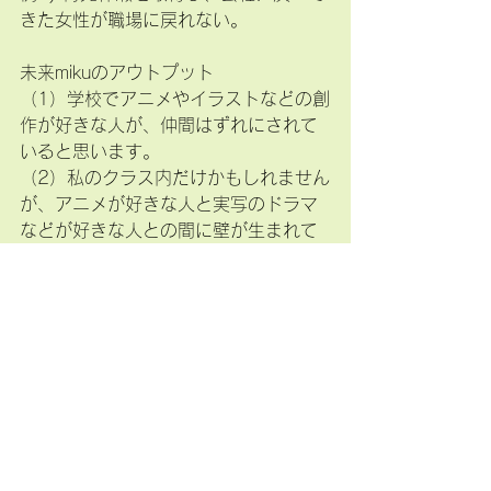
きた女性が職場に戻れない。
未来mikuのアウトプット
（1）学校でアニメやイラストなどの創
作が好きな人が、仲間はずれにされて
いると思います。
（2）私のクラス内だけかもしれません
が、アニメが好きな人と実写のドラマ
などが好きな人との間に壁が生まれて
いる気がしました。これは、その人同
士の価値観や好きなものが違うからな
のではないのかと思います。アニメが
好きな人が仲間外れにされていると思
った理由は、アニメよりもドラマなど
が好きな人のほうがクラスで多かった
からです。
今回のテーマについて高橋さんからの