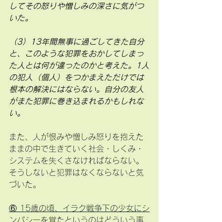
してその怒りや憎しみの深さに気がつ
いた。
（3）13年間無事に過ごしてきた自分
と、このような犯罪をおかしてしまっ
た人とは何が違ったのかと考えた。1人
の犯人（個人）をつかまえただけでは
根本の解決にはならない。自分の友人
がまた犯罪に巻き込まれるかもしれな
い。
また、人が恨みや憎しみ怒りを抱えた
ままの中で生きていく社会・しくみ・
システムを失くさなければならない。
そうしないと犯罪はなくならないと気
づいた。
⑥ 15歳の頃、イラク戦争下の少女にシ
ンパシーを覚たというのはどういう事