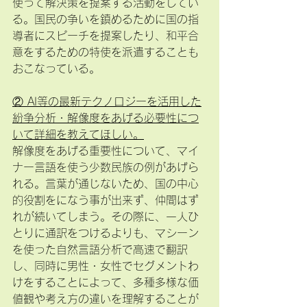
使って解決策を提案する活動をしてい
る。国民の争いを鎮めるために国の指
導者にスピーチを提案したり、和平合
意をするための特使を派遣することも
おこなっている。
② AI等の最新テクノロジーを活用した
紛争分析・解像度をあげる必要性につ
いて詳細を教えてほしい。
解像度をあげる重要性について、マイ
ナー言語を使う少数民族の例があげら
れる。言葉が通じないため、国の中心
的役割をになう事が出来ず、仲間はず
れが続いてしまう。その際に、一人ひ
とりに通訳をつけるよりも、マシーン
を使った自然言語分析で高速で翻訳
し、同時に男性・女性でセグメントわ
けをすることによって、多種多様な価
値観や考え方の違いを理解することが