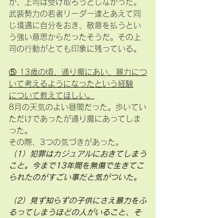
が、上司は受け取ろうとしなかった。
武装勢力の若者リーダー達とあえて同
じ境遇に自分をおき、敬意を払うとい
う強い意思からだったそうだ。その上
司の行動がとても印象に残っている。
⑤ 13歳の頃、通り魔にあい、暴力につ
いて考えるようになったという経験
について教えてほしい。
8月の天気のよい昼間だった。歩いてい
ただけであったが通り魔にあってしま
った。
その際、3つの気づきがあった。
（1）犯罪はカジュアルにおきてしまう
こと。今まで13年間を無傷で生きてこ
られたのがすごい事だと気がついた。
（2）見ず知らずの子供にさえ暴力をふ
るってしまうほどの人がいること、そ