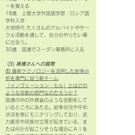
ーを覚える
18歳　上智大学外国語学部：ロシア語
学科入学
大学時代 たくさんのアルバイトやサー
クル活動を通して、自分のやりたい事
に出会う。　
30歳　国連でスーダン事務所に入る
 (3) 
高橋さんへの質問
① 最新テクノロジーを活用した紛争分
析を専門に扱う新チーム
「イノヴェーション・セル」とはどの
ような役割の部門なのだろうか？
国連の中の外務省のような役割をして
いるところにあたる。紛争状況や平和
状況を常にモニタリングしており、武
力衝突や民族対立等が起きている、ま
たは何かが起こりそうな場合にＡＩを