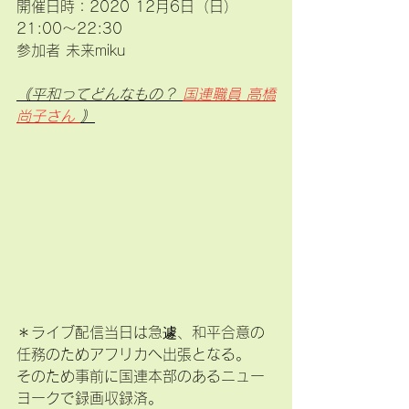
開催日時：2020 12月6日（日）
21:00〜22:30　
参加者 未来miku
｟平和ってどんなもの？ 
国連職員 高橋
尚子さん 
｠
＊ライブ配信当日は急遽、和平合意の
任務のためアフリカへ出張となる。
そのため事前に国連本部のあるニュー
ヨークで録画収録済。