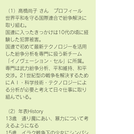
（1）高橋尚子 さん　プロフィール
世界平和を守る国際連合で紛争解決に
取り組む。
国連に入ったきっかけは10代の頃に経
験した犯罪被害。
国連で初めて最新テクノロジーを活用
した紛争分析を専門に扱う新チーム
「イノヴェーション・セル」に所属。
専門は武力紛争分析、平和維持、和平
交渉。21世紀型の戦争を解決するため
にＡＩ・科学技術・テクノロジーによ
る分析が必要と考えて日々仕事に取り
組んでいる。
（2）年表History
13歳　通り魔にあい、暴力について考
えるようになる
15歳　イラク戦争下の少女にシンパシ