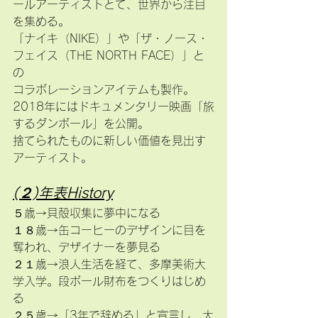
ールアーティストとて、世界から注目
を集める。
「ナイキ（NIKE）」や「ザ・ノース・
フェイス（THE NORTH FACE）」と
の
コラボレーションアイテムも製作。
2018年にはドキュメンタリー映画「旅
するダンボール」を公開。
捨てられたものに新しい価値を見出す
アーティスト。
(２)年表History
５歳→貝殻収集に夢中になる
１８歳→缶コーヒーのデザインに目を
奪われ、デザイナーを夢見る
２１歳→浪人生活を経て、多摩美術大
学入学。段ボール財布をつくりはじめ
る
２５歳→「3年で辞める」と宣言し、大