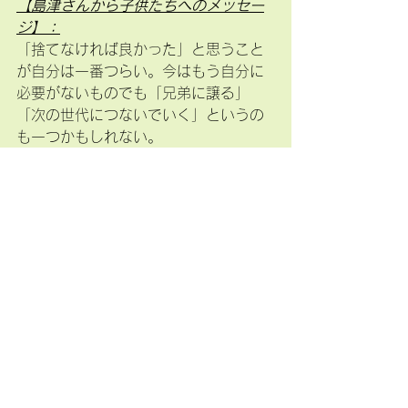
【島津さんから子供たちへのメッセー
ジ】：
「捨てなければ良かった」と思うこと
が自分は一番つらい。今はもう自分に
必要がないものでも「兄弟に譲る」
「次の世代につないでいく」というの
も一つかもしれない。
自分は「好き」という気持ちが強く諦
めなかったからこそ今につながってい
る。身近なものを掘り下げていくと奥
深い世界があるという事を覚えておい
てほしい。
探究心とそれを続けていく情熱を持ち
続けることによって、楽しい人生を送
ってほしいと思う。
「無駄」か「無駄じゃない」かを決め
るのは社会じゃなくて自分自身。無駄
と思われるものを違う視点から見るこ