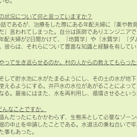
いる。
の状況について何と言っていますか？
の話であるが、治療をした際にある年配夫婦に「薬や教
だ」言われてしまった。自分は医師でありエンジニアで
年配夫婦が2日間かけて、「地質学」や「水質学」「ダ
。彼らは、それらについて豊富な知識と経験を有してい
やって生き返らせるのか。村の人からの教えてもらった
そして貯水池に水がたまるようにし、その土の水が地下
使えるようにする。井戸水の水位があがることによって
なる。最後にはまた、水を再利用し、循環させるという
どんなことですか。
盛んだったにもかかわらず、生態系として必要なゾーン
掘の中止を申請したことである。水道法の兼ね合いで牢
た事もあった。