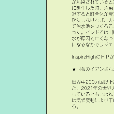
が汚染されていると
に赴任した時、汚染
退すると町全体が衰
解決しなければ、人
て治水池をつくるこ
った。インドでは1
水が原因で亡くなっ
になるなかでラジェ
InspireHighのＨ
★司会のイアンさん
世界中200カ国以
た、2021年の世
しているともいわれ
は気候変動により干
る。