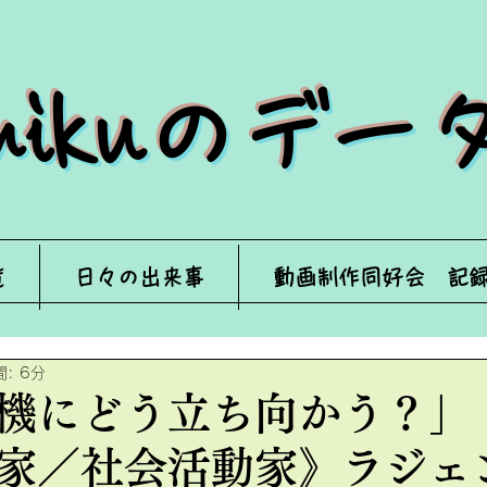
来mikuのデ
覧
日々の出来事
動画制作同好会 記
: 6分
機にどう立ち向かう？」
家／社会活動家》ラジェ