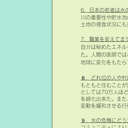
6．日本の若者は水
川の重要性や貯水池
土地の侵食状況にも
7．職業を変えてま
自分は秘めたエネル
た。人間の医師では
地球に変化をもたら
８．どれ位の人や村
もともと住むことが
としては70万人ほ
を緑化出来た。また
変動を緩和させる行
９．水の危機にどう
コミュニティにより