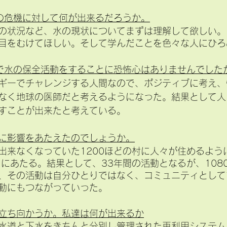
の危機に対して何が出来るだろうか。
の状況など、水の現状についてまずは理解して欲しい。
目をむけてほしい。そして学んだことを色々な人にひろ
で水の保全活動をすることに恐怖心はありませんでした
ギーでチャレンジする人間なので、ポジティブに考え、
なく地球の医師だと考えるようになった。結果として人
すことが出来たと考えている。
に影響をあたえたのでしょうか。
出来なくなっていた1200ほどの村に人々が住めるよう
どにあたる。結果として、33年間の活動となるが、108
、その活動は自分ひとりではなく、コミュニティとして
動にもつながっていった。
立ち向かうか。私達は何が出来るか
水道と下水をきちんと分別し管理された再利用システム