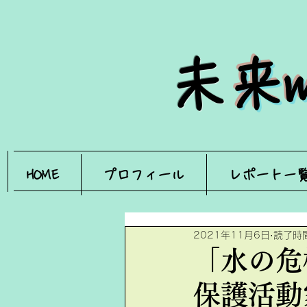
​
未
HOME
プロフィール
レポート一
2021年11月6日
読了時間
「水の危
保護活動