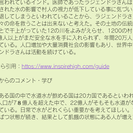
言われているインド。医師であったラジェンドラさんは
された水の影響で村人の視力が低下している事に気づい
退してしまうといわれていることから、ラジェンドラさ
々の命を救うことは出来ないと考えた。その土地の伝統
とで干上がっていた12の川をよみがえらせ、1200の
億人以上がまだ安全な水を手に入れられず、年間20万
ている。人口増加や大量消費社会の影響もあり、世界中
ンドラさんは活動を続けている。
Ｐから引用：
https://www.inspirehigh.com/guide
からのコメント・学び
上ある国の中で水道水が飲める国は20カ国であるといわ
界人口が7８億人を超えた中で、22億人がそもそも水道が
ている。日常で水がどれくらい重要かを考えてほしい。
ばつ状態が続き、結果として飢餓の状態にある人が増え