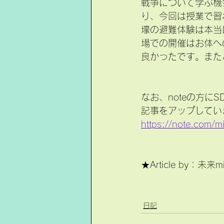
戦争について学ぶ機
り、今回は授業で習
壕の避難体験は本当
場での開催はお体へ
良かったです。また
なお、noteの方に
記事をアップしてい
https://note.com
★Article by：未来m
日記