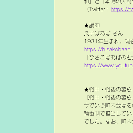
和」と「本物の人材
（Twitter : 
https://t
★講師
久子ばあば さん
1931年生まれ。
https://hisakobaab.e
「ひさこばあばのむか
https://www.yout
★戦中・戦後の暮ら
【戦中・戦後の暮ら
今でいう町内会はそ
輪番制で担当してい
でした。なお、町内