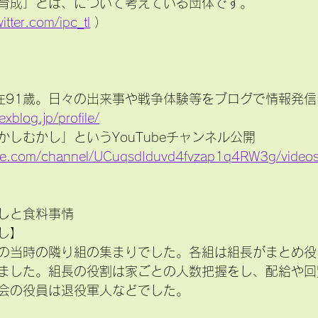
育成」とは、について考えている団体です。
witter.com/ipc_tl
 ）
現在91歳。日々の出来事や戦争体験等をブログで情報発信
xblog.jp/profile/
しむかし」というYouTubeチャンネル公開
ube.com/channel/UCuqsdIduvd4fvzap1q4RW3g/video
しと食料事情
し】
の当時の隣り組の集まりでした。各組は組長がまとめ役
ました。組長の役割は家ごとの人数把握をし、配給や回
会の役員は退役軍人などでした。