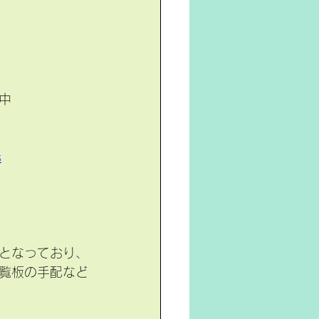
中
s
となっており、
覧板の手配など