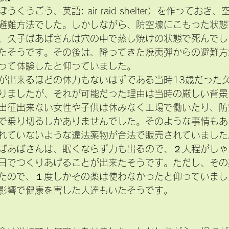
くうごう、英語: air raid shelter）を作っておき
避難方法でした。しかしながら、防空壕にこもった状態
、久子ばあばさんは穴の中で蒸し焼けの状態で死んでし
たそうです。その後は、降ってきた焼夷弾からの避難方
って体験したと仰っていました。
が出来るほどの体力もないはずである当時13歳だった
りましたが、それが可能だった理由は当時の厳しい背景
出征出来ない女性や子供は休みなく工場で働いたり、防
で乗り切るしかありませんでした。そのような事情もあ
れていないような違法薬物が合法で販売されていました
ばあばさんは、眠くならず力も出るので、２人程がしゃ
日でつくりあげることが出来たそうです。ただし、その
たので、１度しかその薬は使わなかったと仰っていまし
影響で健康を害した人達もいたそうです。