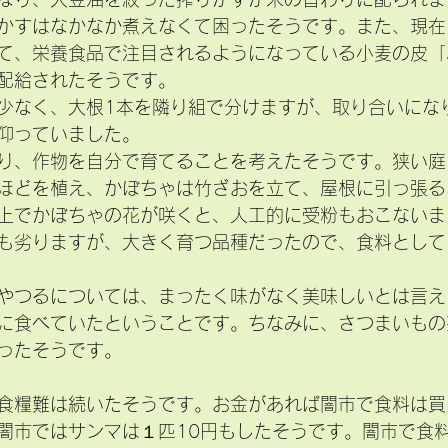
かすはなかなか煮えなくて困ったそうです。また、現在
て、栄養食品で注目されるようになっている小麦の皮「
配給されたそうです。
少なく、大根1本を隣り組で分けますが、取り合いにな
仰っていました。
り、作物を自分で育てることを考えたそうです。狭い庭
ほどを植え、かぼちゃは竹ざおを立て、屋根に引っ張る
上でかぼちゃの花が咲くと、人工的に受粉もおこないま
も劣りますが、大きく育つ品種だったので、食料として
やつるについては、まったく味がなく美味しいとは言え
に食べていたということです。ちなみに、さつまいもの
ったそうです。
食糧難は続いたそうです。お金があれば闇市で食料は買
闇市ではサンマは１匹10円もしたそうです。闇市で食