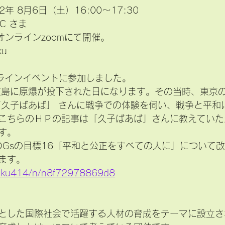
2年 8月6日（土）16:00〜17:30　
PC さま　
オンラインzoomにて開催。　
ku
ンラインイベントに参加しました。
は 広島に原爆が投下された日になります。その当時、東京
「久子ばあば」 さんに戦争での体験を伺い、戦争と平和
こちらのＨＰの記事は「久子ばあば」さんに教えていた
す。
SDGsの目標16「平和と公正をすべての人に」について
ます。
/miku414/n/n8f72978869d8