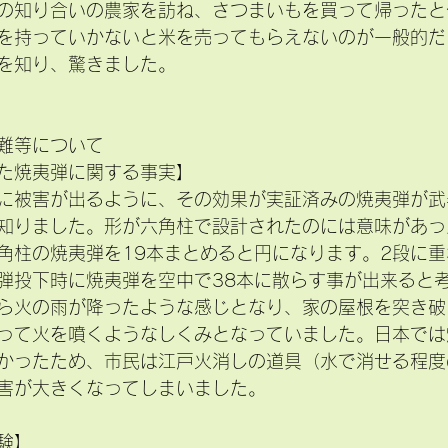
の知り合いの農家を訪ね、さつまいもを買って帰ったと
を持っていかないと米を売ってもらえないのが一般的だ
を知り、驚きました。
難等について
れた焼夷弾に関する事実】
に被害が出るように、その効果が実証済みの焼夷弾が武
知りました。形が六角柱で設計されたのには意味があっ
角柱の焼夷弾を19本まとめると円になります。2段に重
弾投下時に焼夷弾を空中で38本に散らす事が出来ると
ら火の雨が降ったような感じとなり、家の屋根を突き破
って火を噴くようなしくみとなっていました。日本では
かったため、市民は江戸火消しの道具（水で消せる程度
害が大きくなってしまいました。
験】