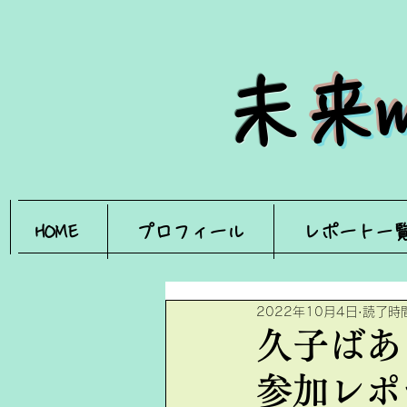
​
未
HOME
プロフィール
レポート一
2022年10月4日
読了時間
久子ばあ
参加レポ