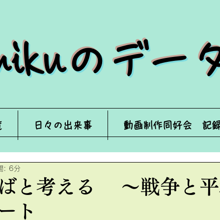
来mikuのデ
覧
日々の出来事
動画制作同好会 記
: 6分
ばと考える ～戦争と平
ート