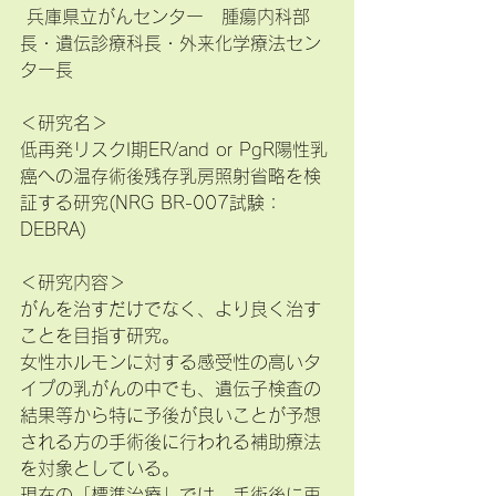
 兵庫県立がんセンター　腫瘍内科部
長・遺伝診療科長・外来化学療法セン
ター長
＜研究名＞
低再発リスクI期ER/and or PgR陽性乳
癌への温存術後残存乳房照射省略を検
証する研究(NRG BR-007試験：
DEBRA)
＜研究内容＞
がんを治すだけでなく、より良く治す
ことを目指す研究。
女性ホルモンに対する感受性の高いタ
イプの乳がんの中でも、遺伝子検査の
結果等から特に予後が良いことが予想
される方の手術後に行われる補助療法
を対象としている。
現在の「標準治療」では、手術後に再