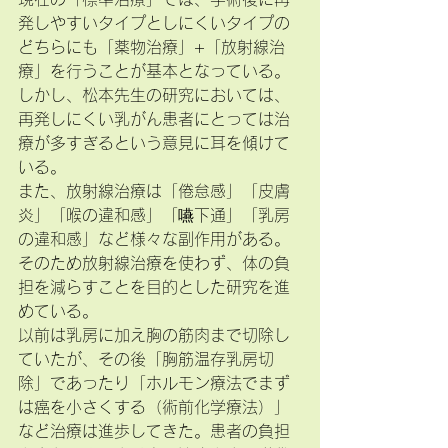
発しやすいタイプとしにくいタイプの
どちらにも「薬物治療」+「放射線治
療」を行うことが基本となっている。
しかし、松本先生の研究においては、
再発しにくい乳がん患者にとっては治
療が多すぎるという意見に耳を傾けて
いる。
また、放射線治療は「倦怠感」「皮膚
炎」「喉の違和感」「嚥下通」「乳房
の違和感」など様々な副作用がある。
そのため放射線治療を使わず、体の負
担を減らすことを目的とした研究を進
めている。
以前は乳房に加え胸の筋肉まで切除し
ていたが、その後「胸筋温存乳房切
除」であったり「ホルモン療法でまず
は癌を小さくする（術前化学療法）」
など治療は進歩してきた。患者の負担