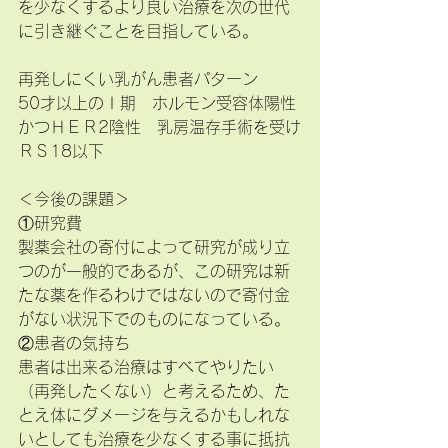
を少なくするより良い治療を次の世代
に引き継ぐことを目指している。
再発しにくい乳がん患者パターン
50才以上のＩ期　ホルモン受容体陽性
かつＨＥＲ2陰性　乳房温存手術を受け
ＲＳ18以下
＜今後の課題＞
①研究費
製薬会社の寄付によって研究が成り立
つのが一般的であるが、この研究は新
たな薬を作るわけではないので寄付金
がない状況下でのものになっている。
②患者の気持ち
患者は出来る治療はすべてやりたい
（再発したくない）と考えるため、た
とえ体にダメージを与えるかもしれな
いとしても治療を少なくする事に抵抗