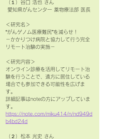
（１）谷口 浩也 さん
 愛知県がんセンター 薬物療法部 医長
＜研究名＞
“がんゲノム医療難民”を減らせ！
－かかりつけ病院と協力して行う完全
リモート治験の実施－
＜研究内容＞
オンライン診療を活用してリモート治
験を行うことで、遠方に居住している
場合でも参加できる可能性を広げま
す。
詳細記事はnoteの方にアップしていま
す。
https://note.com/miku414/n/nd949d
b4bd24d
（２）松本 光史 さん