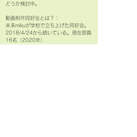
どうか検討中。
動画制作同好会とは？：
未来mikuが学校で立ち上げた同好会。
2018/4/24から続いている。現在部員
16名（2020年）
動画制作同好会 2020年12月
コメント
コメントを追加…