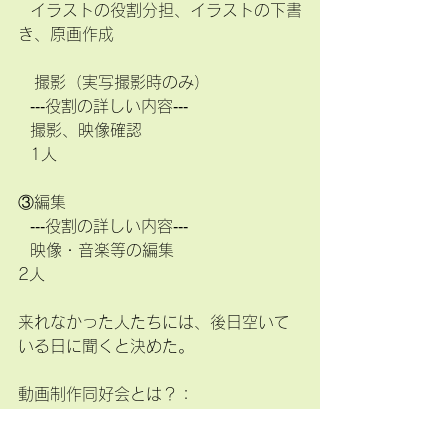
  イラストの役割分担、イラストの下書
き、原画作成 
　撮影（実写撮影時のみ）
  ‐‐‐役割の詳しい内容‐‐‐  
  撮影、映像確認 
  1人
③編集
  ‐‐‐役割の詳しい内容‐‐‐  
  映像・音楽等の編集  
2人
来れなかった人たちには、後日空いて
いる日に聞くと決めた。
動画制作同好会とは？：
未来mikuが学校で立ち上げた同好会。
2018/4/24から続いている。現在部員