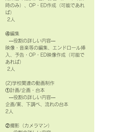
時のみ）、OP・ED作成（可能であれ
ば）
 2人
④編集
  ‐‐‐役割の詳しい内容‐‐‐ 
映像・音楽等の編集、エンドロール挿
入、予告・OP・ED映像作成（可能で
あれば） 
 2人
(2)学校関連の動画制作
①計画/企画・台本
  ‐‐‐役割の詳しい内容‐‐‐  
企画/案、下調べ、流れの台本
2人
②撮影（カメラマン）