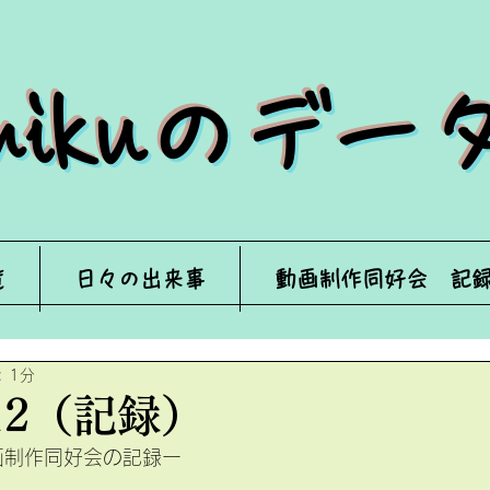
来mikuのデ
覧
日々の出来事
動画制作同好会 記
 1分
/12（記録）
の動画制作同好会の記録ー　