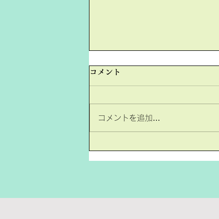
2020/5/26（記録）
コメント
ー2020/5/26の動画制作同好会
の記録ー イラスト担当はどのよ
うなアニメにするのか決めた。
コメントを追加…
台本担当は書く場面を2人（台本
担当は2人）で分け、書き進め
た。 音楽・映像担当はアニメ内
で使えそうなフリー音源を見つけ
た。 進行状況↓...