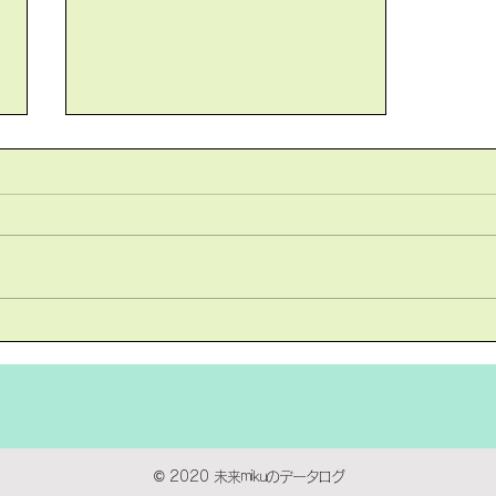
2020/5/19（記録）
ー2020/5/19の動画制作同好会
の記録ー 台本担当&映像・音楽
担当：台本作りの続き（映像・音
楽担当は台本を確認しながら
BGM・効果音を探した。） スト
ーリー担当&キャラクターイメー
ジ担当&イラスト担当：キャラク
ター・原画制作 進行状況↓...
© 2020
未来mikuのデータログ