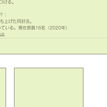
つける。
？：
立ち上げた同好会。
続いている。現在部員16名（2020年）
5月