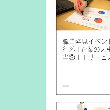
職業発見イベン
行系IT企業の人
当②ＩＴサービス
Ｏサービス他) 
ポート4