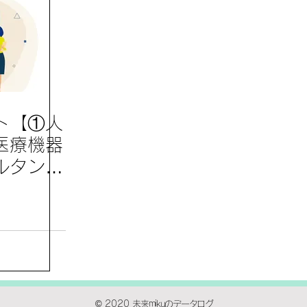
ト【①人
医療機器
ルタント
の
チェー
） 】参
© 2020
未来mikuのデータログ