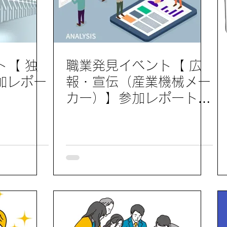
ト【 独
職業発見イベント【 広
加レポー
報・宣伝（産業機械メー
カー）】参加レポート
13