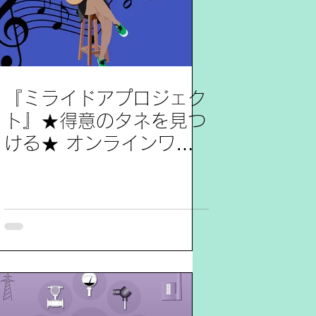
『ミライドアプロジェク
ト』★得意のタネを見つ
ける★ オンラインワー
クショップ 参加レポー
ト