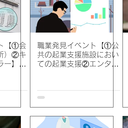
ト【①会
職業発見イベント【①公
所）②キ
共の起業支援施設におい
ラー】参
ての起業支援②エンタメ
企業（アニメ担当・広告
営業・経営企画）】参加
レポート6