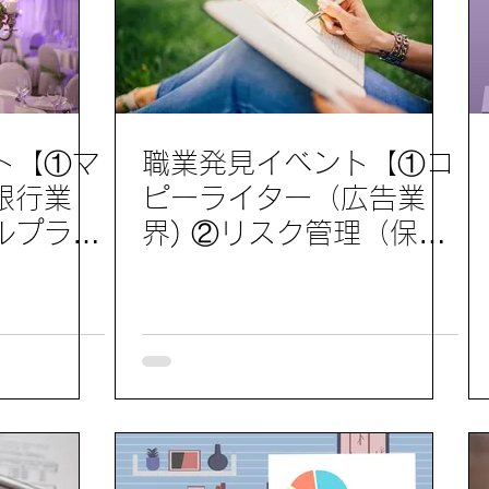
ト【①マ
職業発見イベント【①コ
銀行業
ピーライター（広告業
ルプラン
界) ②リスク管理（保険
ル業界）
業界) 】 参加レポート 9
10