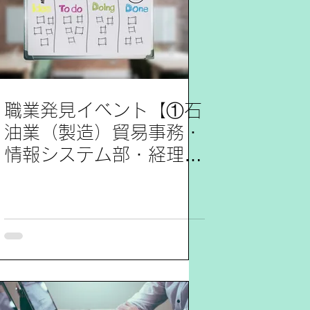
職業発見イベント【①石
油業（製造）貿易事務・
情報システム部・経理・
人事②エンタメ企業（
マネージャー ）】参加
レポート5