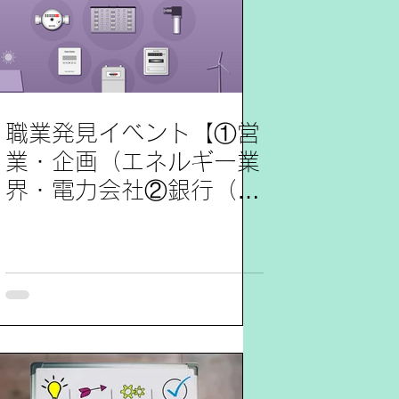
職業発見イベント【①営
業・企画（エネルギー業
界・電力会社②銀行（審
査）】参加レポート8