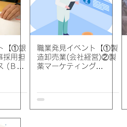
ト【①銀
職業発見イベント【①製
事採用担
造卸売業(会社経営)②製
 (ＢＰ
薬マーケティング
】参加レ
（MR）】参加レポート
3