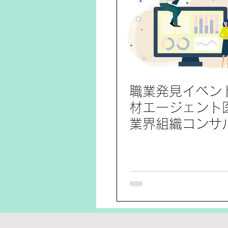
職業発見イベン
材エージェント
業界組織コンサ
②食品メーカー
SCM（サプライ
ンマネジメント
加レポート1