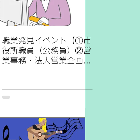
職業発見イベント【①市
役所職員（公務員）②営
業事務・法人営業企画
】参加レポート12