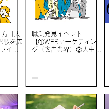
き方「人
職業発見イベント
択肢を広
【①WEBマーケティン
ミライド
グ（広告業界）②人事企
』参加レ
画・人事コンサルタント
（人事関連業界）】参加
レポート11