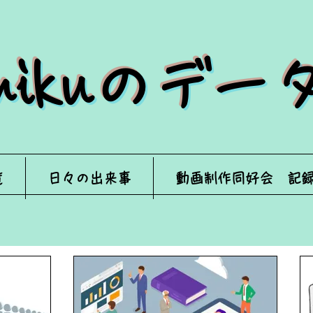
来mikuのデ
覧
日々の出来事
動画制作同好会 記