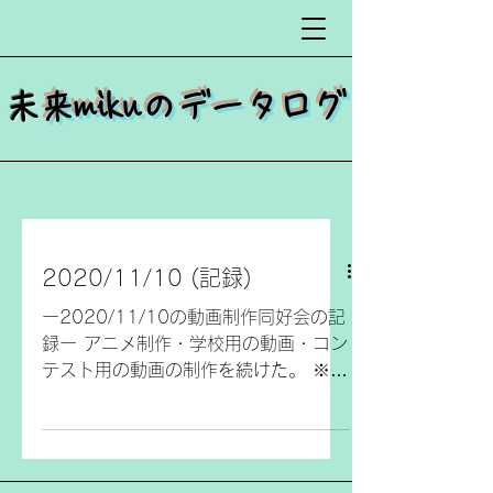
​
未来mikuのデータログ
2020/11/10 (記録)
ー2020/11/10の動画制作同好会の記
録ー アニメ制作・学校用の動画・コン
テスト用の動画の制作を続けた。 ※進
捗状況は各担当によって違い、この前
の同好会で決めた担当に沿って行動。
担当一覧： 台本担当、映像・音楽担
当、編集担当、...